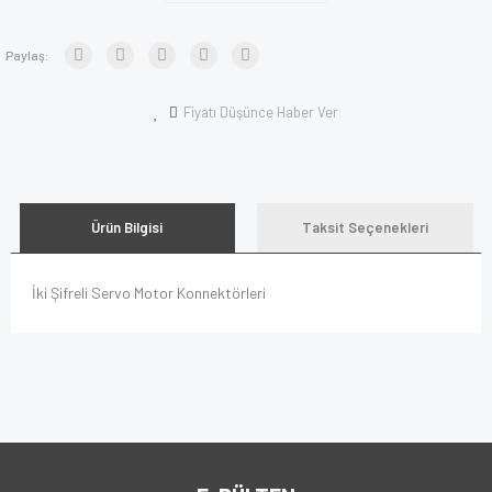
Paylaş:
Fiyatı Düşünce Haber Ver
Ürün Bilgisi
Taksit Seçenekleri
İki Şifreli Servo Motor Konnektörleri