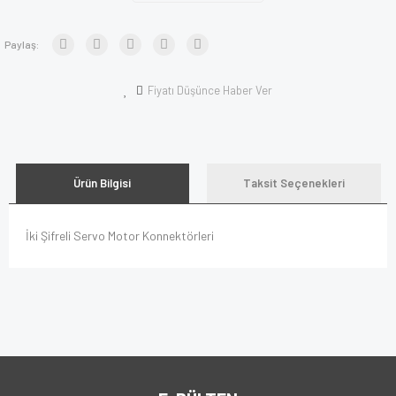
Paylaş:
Fiyatı Düşünce Haber Ver
Ürün Bilgisi
Taksit Seçenekleri
İki Şifreli Servo Motor Konnektörleri