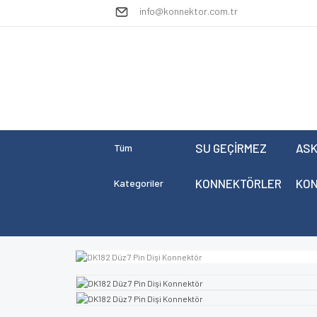
info@konnektor.com.tr
SU GEÇİRMEZ
ASK
Tüm
KONNEKTÖRLER
KO
Kategoriler