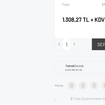
Fiyat
27
1.308,27 TL + KDV
SE
Teknik
Destek
0 533 783 94 39
Paylaş:
Fiyatı Düşünce Haber V