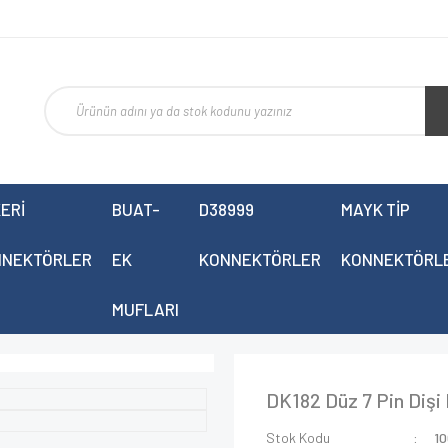
ERİ
BUAT-
D38999
MAYK TİP
NNEKTÖRLER
EK
KONNEKTÖRLER
KONNEKTÖRL
MUFLARI
DK182 Düz 7 Pin Dişi
Stok Kodu
1