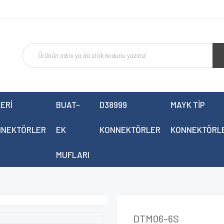
ERİ
BUAT-
D38999
MAYK TİP
NNEKTÖRLER
EK
KONNEKTÖRLER
KONNEKTÖRL
MUFLARI
DTM06-6S