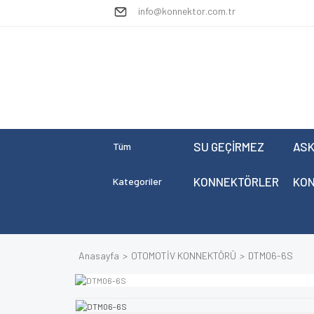
info@konnektor.com.tr
SU GEÇİRMEZ
ASK
Tüm
KONNEKTÖRLER
KO
Kategoriler
Anasayfa
OTOMOTİV KONNEKTÖRÜ
DTM06-6S