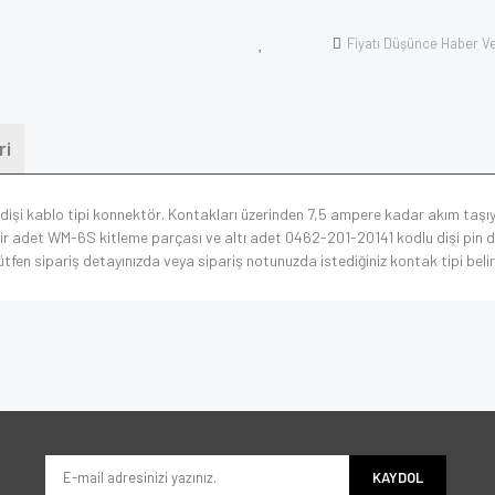
Fiyatı Düşünce Haber V
ri
 dişi kablo tipi konnektör. Kontakları üzerinden 7,5 ampere kadar akım taşıya
 adet WM-6S kitleme parçası ve altı adet 0462-201-20141 kodlu dişi pin dahi
 Lütfen sipariş detayınızda veya sipariş notunuzda istediğiniz kontak tipi belir
KAYDOL