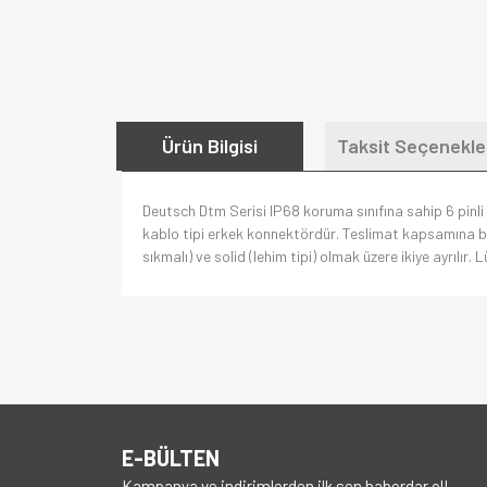
Ürün Bilgisi
Taksit Seçenekle
Deutsch Dtm Serisi IP68 koruma sınıfına sahip 6 pinli
kablo tipi erkek konnektördür. Teslimat kapsamına bir
sıkmalı) ve solid (lehim tipi) olmak üzere ikiye ayrılır.
E-BÜLTEN
Kampanya ve indirimlerden ilk sen haberdar ol!