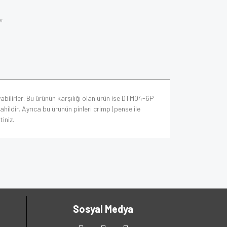
er
bilirler. Bu ürünün karşılığı olan ürün ise DTM04-6P
ldir. Ayrıca bu ürünün pinleri crimp (pense ile
tiniz.
Sosyal Medya