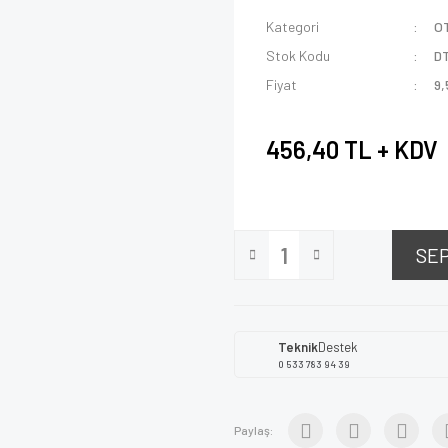
Kategori
O
Stok Kodu
D
Fiyat
9,
456,40 TL + KDV
SE
Teknik
Destek
0 533 783 94 39
Paylaş: