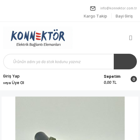
info@konnektor.com.tr
Kargo Takip
Bayi Giriş
Giriş Yap
Sepetim
0
Üye Ol
0,00 TL
veya