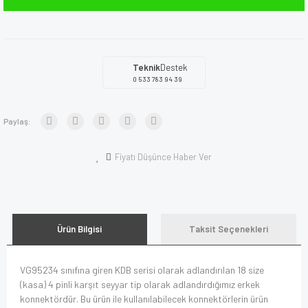
Teknik
Destek
0 533 783 94 39
Paylaş:
Fiyatı Düşünce Haber Ver
Ürün Bilgisi
Taksit Seçenekleri
VG95234 sınıfına giren KDB serisi olarak adlandırılan 18 size
(kasa) 4 pinli karşıt seyyar tip olarak adlandırdığımız erkek
konnektördür. Bu ürün ile kullanılabilecek konnektörlerin ürün