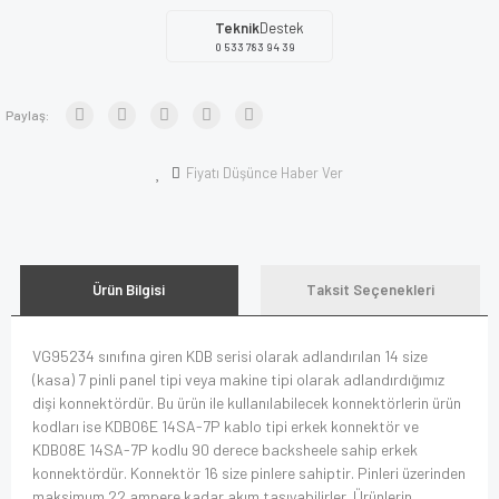
Teknik
Destek
0 533 783 94 39
Paylaş:
Fiyatı Düşünce Haber Ver
Ürün Bilgisi
Taksit Seçenekleri
VG95234 sınıfına giren KDB serisi olarak adlandırılan 14 size
(kasa) 7 pinli panel tipi veya makine tipi olarak adlandırdığımız
dişi konnektördür. Bu ürün ile kullanılabilecek konnektörlerin ürün
kodları ise KDB06E 14SA-7P kablo tipi erkek konnektör ve
KDB08E 14SA-7P kodlu 90 derece backsheele sahip erkek
konnektördür. Konnektör 16 size pinlere sahiptir. Pinleri üzerinden
maksimum 22 ampere kadar akım taşıyabilirler. Ürünlerin