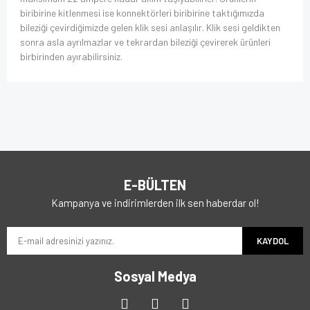
biribirine kitlenmesi ise konnektörleri biribirine taktığımızda
bileziği çevirdiğimizde gelen klik sesi anlaşılır. Klik sesi geldikten
sonra asla ayrılmazlar ve tekrardan bileziği çevirerek ürünleri
birbirinden ayırabilirsiniz.
E-BÜLTEN
Kampanya ve indirimlerden ilk sen haberdar ol!
KAYDOL
Sosyal Medya