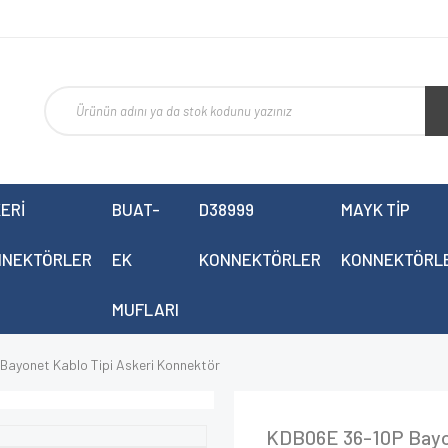
ERİ
BUAT-
D38999
MAYK TİP
NNEKTÖRLER
EK
KONNEKTÖRLER
KONNEKTÖRL
MUFLARI
Bayonet Kablo Tipi Askeri Konnektör
KDB06E 36-10P Bayon