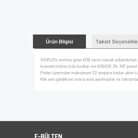
Ürün Bilgisi
Taksit Seçenekle
VG95234 sınıfına giren KDB serisi olarak adlandırılan 3
konnektörlerin ürün kodları ise KDB02E 36-10P panel 
Pinleri üzerinden maksimum 22 ampere kadar akım taşıyab
Klik sesi geldikten sonra asla ayrılmazlar ve tekrardan 
E-BÜLTEN