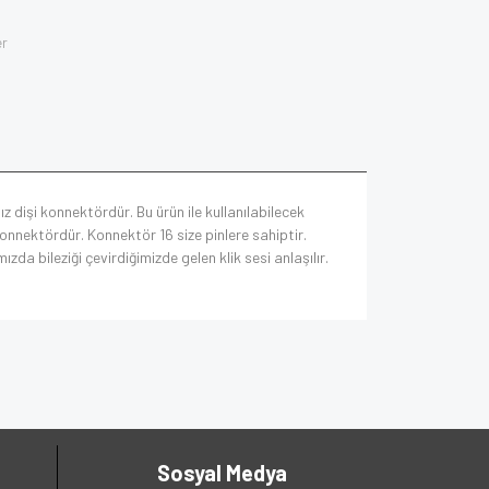
er
z dişi konnektördür. Bu ürün ile kullanılabilecek
nnektördür. Konnektör 16 size pinlere sahiptir.
zda bileziği çevirdiğimizde gelen klik sesi anlaşılır.
Sosyal Medya