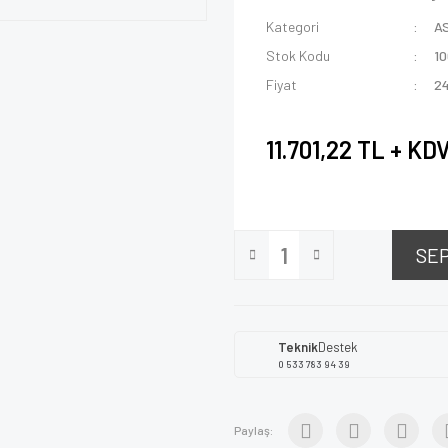
Kategori
A
Stok Kodu
1
Fiyat
2
11.701,22 TL + KD
SE
Teknik
Destek
0 533 783 94 39
Paylaş: