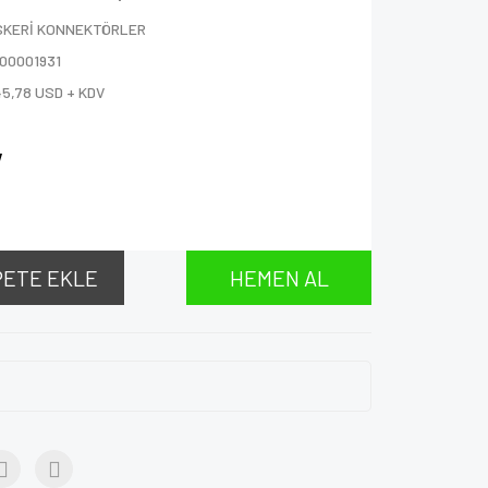
SKERİ KONNEKTÖRLER
000001931
45,78 USD + KDV
V
PETE EKLE
HEMEN AL