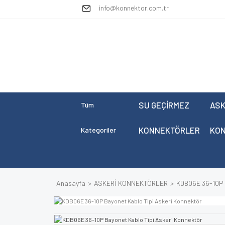
info@konnektor.com.tr
SU GEÇİRMEZ
ASK
Tüm
KONNEKTÖRLER
KO
Kategoriler
Anasayfa
ASKERİ KONNEKTÖRLER
KDB06E 36-10P 