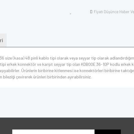
Fiyatı Düşünce Haber V
ri
6 size (kasa) 48 pinli kablo tipi olarak veya seyyar tip olarak adlandırdığımı
tipi erkek konnektör ve karşıt seyyar tip olan KDB00E 36-10P kodlu erkek ko
ilirler. Ürünlerin biribirine kitlenmesi ise konnektörleri biribirine taktığımı
bileziği çevirerek ürünleri birbirinden ayırabilirsiniz.