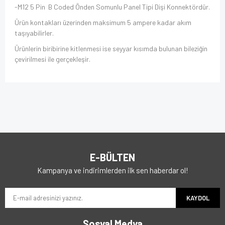
-M12 5 Pin B Coded Önden Somunlu Panel Tipi Dişi Konnektördür.
Ürün kontakları üzerinden maksimum 5 ampere kadar akım
taşıyabilirler.
Ürünlerin biribirine kitlenmesi ise seyyar kısımda bulunan bileziğin
çevirilmesi ile gerçekleşir.
E-BÜLTEN
Kampanya ve indirimlerden ilk sen haberdar ol!
KAYDOL
Sosyal Medya