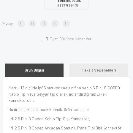
Teknik
Destek
0 533 783 94 39
Paylaş:
Fiyatı Düşünce Haber Ver
Ürün Bilgisi
Taksit Seçenekleri
Metrik 12 ölçüde Ip65 sıvı koruma sınıfına sahip 5 Pinli B CODED
Kablo Tipi veya Seyyar Tip olarak adlandırdığımız Erkek
konnektördür.
Bu ürün ile kullanılacak konnektörün kodu ise;
-M12 5 Pin B Coded Kablo Tipi Dişi Konnektör,
-M12 5 Pin B Coded Arkadan Somunlu Panel Tipi Dişi Konnektör