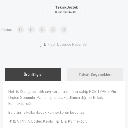
Teknik
Destek
0 533 783 94 39
Paylaş:
Fiyatı Düşünce Haber Ver
Ürün Bilgisi
Taksit Seçenekleri
Metrik 12 ölçüde Ip65 sıvı koruma sınıfına sahip PCB TYPE 5 Pin
Önden Somunlu Panel Tipi olarak adlandırdığımız Erkek
konnektördür.
Bu ürün ile kullanılacak konnektörün kodu ise;
-M12 5 Pin A Coded Kablo Tipi Dişi Konnektör,