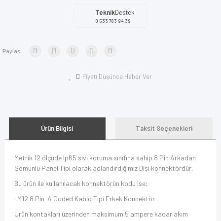
Teknik
Destek
0 533 783 94 39
Paylaş:
Fiyatı Düşünce Haber Ver
Ürün Bilgisi
Taksit Seçenekleri
Metrik 12 ölçüde Ip65 sıvı koruma sınıfına sahip 8 Pin Arkadan
Somunlu Panel Tipi olarak adlandırdığımız Dişi konnektördür.
Bu ürün ile kullanılacak konnektörün kodu ise;
-M12 8 Pin A Coded Kablo Tipi Erkek Konnektör
Ürün kontakları üzerinden maksimum 5 ampere kadar akım