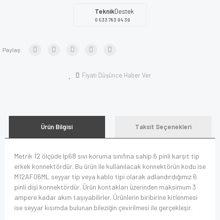
Teknik
Destek
0 533 783 94 39
Paylaş:
Fiyatı Düşünce Haber Ver
Ürün Bilgisi
Taksit Seçenekleri
Metrik 12 ölçüde Ip68 sıvı koruma sınıfına sahip 6 pinli karşıt tip
erkek konnektördür. Bu ürün ile kullanılacak konnektörün kodu ise
M12AF06ML seyyar tip veya kablo tipi olarak adlandırdığımız 6
pinli dişi konnektördür. Ürün kontakları üzerinden maksimum 3
ampere kadar akım taşıyabilirler. Ürünlerin biribirine kitlenmesi
ise seyyar kısımda bulunan bileziğin çevirilmesi ile gerçekleşir.