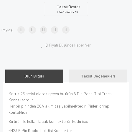
Teknik
Destek
0 533 783 94 39
Paylaş:
Fiyatı Düşünce Haber Ver
Ürün Bilgisi
Taksit Seçenekleri
Metrik 23 serisi olarak geçen bu ürün 6 Pin Panel Tipi Erkek
Konnektördür.
Her bir pininden 28A akım taşıyabilmektedir. Pinleri crimp
kontaklıdır.
Bu ürün ile kullanılacak konnektörün kodu ise;
-M23 6 Pin Kablo Tipi Dişi Konnektör