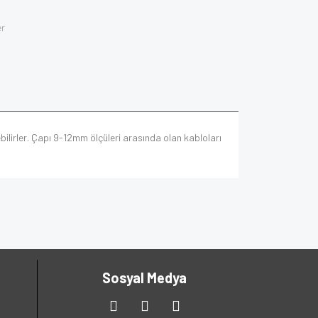
er
ilirler. Çapı 9-12mm ölçüleri arasında olan kabloları
Sosyal Medya