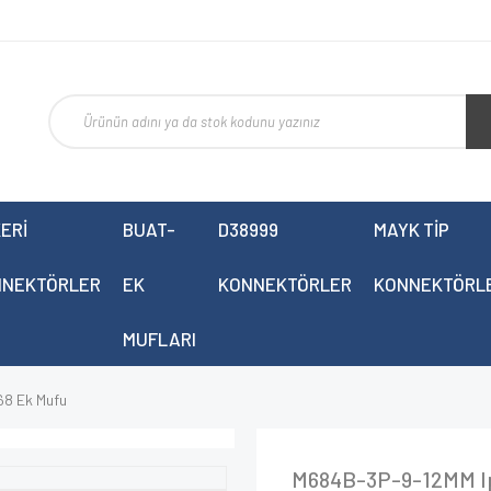
ERİ
BUAT-
D38999
MAYK TİP
NNEKTÖRLER
EK
KONNEKTÖRLER
KONNEKTÖRL
MUFLARI
8 Ek Mufu
M684B-3P-9-12MM I