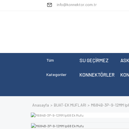
info@konnektor.com.tr
SU GEÇİRMEZ
ASK
Tüm
KONNEKTÖRLER
KO
Kategoriler
Anasayfa
BUAT-EK MUFLARI
M684B-3P-9-12MM Ip6