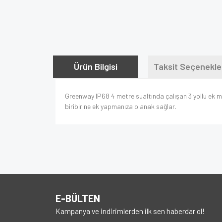
Ürün Bilgisi
Taksit Seçenekle
Greenway IP68 4 metre sualtında çalışan 3 yollu ek m
biribirine ek yapmanıza olanak sağlar.
E-BÜLTEN
Kampanya ve indirimlerden ilk sen haberdar ol!