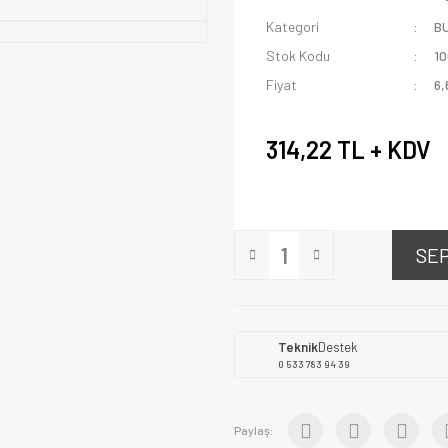
Kategori
B
Stok Kodu
1
Fiyat
6,
314,22 TL + KDV
SE
Teknik
Destek
0 533 783 94 39
Paylaş: