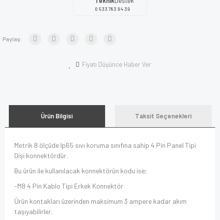
Teknik
Destek
0 533 783 94 39
Paylaş:
Fiyatı Düşünce Haber Ver
Ürün Bilgisi
Taksit Seçenekleri
Metrik 8 ölçüde Ip65 sıvı koruma sınıfına sahip 4 Pin Panel Tipi
Dişi konnektördür.
Bu ürün ile kullanılacak konnektörün kodu ise;
-M8 4 Pin Kablo Tipi Erkek Konnektör
Ürün kontakları üzerinden maksimum 3 ampere kadar akım
taşıyabilirler.