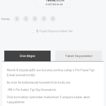
Teknik
Destek
0 533 783 94 39
Paylaş:
Fiyatı Düşünce Haber Ver
Ürün Bilgisi
Taksit Seçenekleri
Metrik 8 ölçüde Ip65 sıvı koruma sınıfına sahip 4 Pin Panel Tipi
Erkek konnektördür.
Bu ürün ile kullanılacak konnektörün kodu ise;
-M8 4 Pin Kablo Tipi Dişi Konnektör
Ürün kontakları üzerinden maksimum 3 ampere kadar akım
taşıyabilirler.