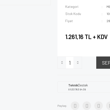
Kategori
M
Stok Kodu
1
Fiyat
26
1.261,16 TL + KDV
SE
Teknik
Destek
0 533 783 94 39
Paylaş: