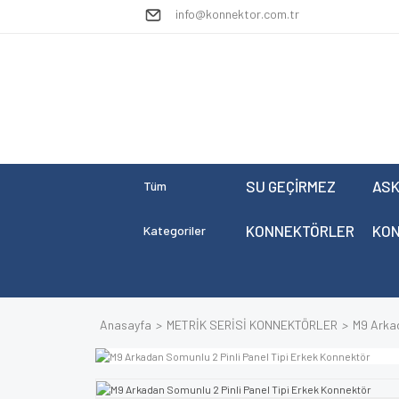
info@konnektor.com.tr
SU GEÇİRMEZ
ASK
Tüm
KONNEKTÖRLER
KO
Kategoriler
Anasayfa
METRİK SERİSİ KONNEKTÖRLER
M9 Arkad