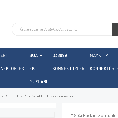
ERİ
BUAT-
D38999
MAYK TİP
NNEKTÖRLER
EK
KONNEKTÖRLER
KONNEKTÖRL
MUFLARI
an Somunlu 2 Pinli Panel Tipi Erkek Konnektör
M9 Arkadan Somunlu 2