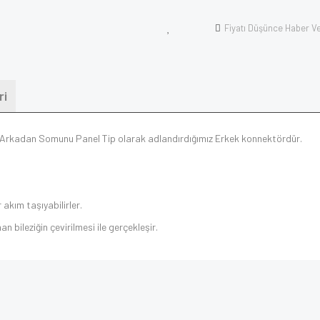
Fiyatı Düşünce Haber V
ri
nli Arkadan Somunu Panel Tip olarak adlandırdığımız Erkek konnektördür.
kım taşıyabilirler.
n bileziğin çevirilmesi ile gerçekleşir.