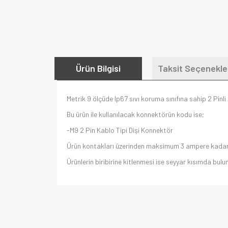
Ürün Bilgisi
Taksit Seçenekle
Metrik 9 ölçüde Ip67 sıvı koruma sınıfına sahip 2 Pi
Bu ürün ile kullanılacak konnektörün kodu ise;
-M9 2 Pin Kablo Tipi Dişi Konnektör
Ürün kontakları üzerinden maksimum 3 ampere kadar a
Ürünlerin biribirine kitlenmesi ise seyyar kısımda buluna