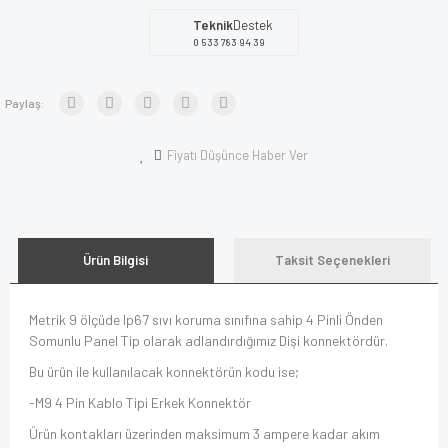
Teknik
Destek
0 533 783 94 39
Paylaş:
Fiyatı Düşünce Haber Ver
Ürün Bilgisi
Taksit Seçenekleri
Metrik 9 ölçüde Ip67 sıvı koruma sınıfına sahip 4 Pinli Önden
Somunlu Panel Tip olarak adlandırdığımız Dişi konnektördür.
Bu ürün ile kullanılacak konnektörün kodu ise;
-M9 4 Pin Kablo Tipi Erkek Konnektör
Ürün kontakları üzerinden maksimum 3 ampere kadar akım