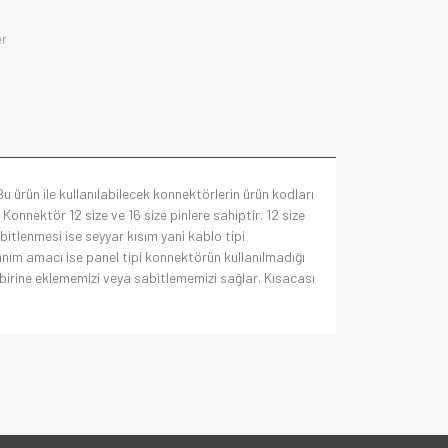
er
u ürün ile kullanılabilecek konnektörlerin ürün kodları
nnektör 12 size ve 16 size pinlere sahiptir. 12 size
itlenmesi ise seyyar kısım yani kablo tipi
lanım amacı ise panel tipi konnektörün kullanılmadığı
irine eklememizi veya sabitlememizi sağlar. Kısacası