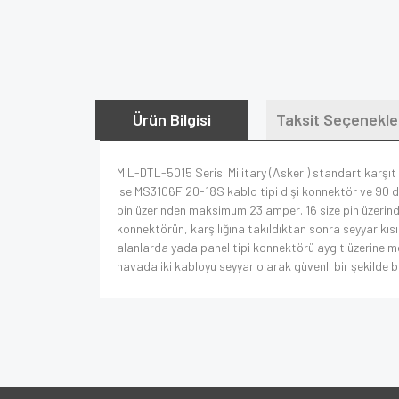
Ürün Bilgisi
Taksit Seçenekle
MIL-DTL-5015 Serisi Military (Askeri) standart karşıt 
ise MS3106F 20-18S kablo tipi dişi konnektör ve 90 de
pin üzerinden maksimum 23 amper. 16 size pin üzerinde
konnektörün, karşılığına takıldıktan sonra seyyar kısı
alanlarda yada panel tipi konnektörü aygıt üzerine 
havada iki kabloyu seyyar olarak güvenli bir şekilde bir