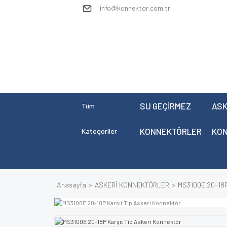
info@konnektor.com.tr
SU GEÇİRMEZ
ASK
Tüm
KONNEKTÖRLER
KO
Kategoriler
Anasayfa
ASKERİ KONNEKTÖRLER
MS3100E 20-18P 