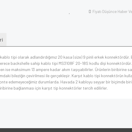
Fiyatı Düşünce Haber V
ri
kablo tipi olarak adlandırdığımız 20 kasa (size) 9 pinli erkek konnektördür. B
rece backshelle sahip kablo tipi MS3108F 20-18S kodlu dişi konnektördür. Ko
n ise maksimum 13 ampere kadar akım taşıyabilirler. Ürünlerin biribirine sab
mdaki bileziğin çevirilmesi ile gerçekleşir. Karşıt kablo tipi konnektörün kul
monte edemeyeceğimiz durumlarda. Havada 2 kabloyu seyyar bir biçimde birib
ibirine bağlanması için karşıt tip konnektörler tercih edilirler.