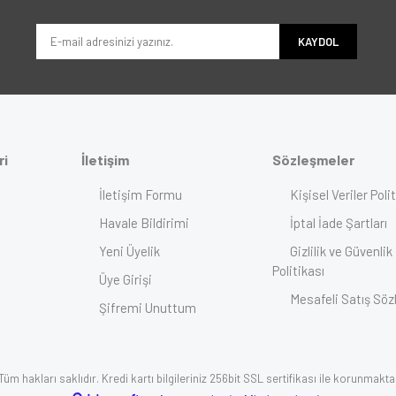
KAYDOL
ri
İletişim
Sözleşmeler
İletişim Formu
Kişisel Veriler Poli
Havale Bildirimi
İptal İade Şartları
Yeni Üyelik
Gizlilik ve Güvenlik
Politikası
Üye Girişi
Mesafeli Satış Sö
Şifremi Unuttum
üm hakları saklıdır. Kredi kartı bilgileriniz 256bit SSL sertifikası ile korunmakta