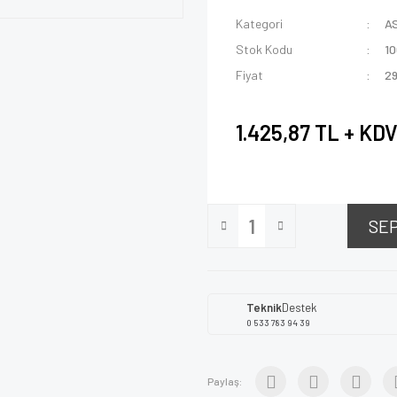
Kategori
A
Stok Kodu
1
Fiyat
29
1.425,87 TL + KD
SE
Teknik
Destek
0 533 783 94 39
Paylaş: