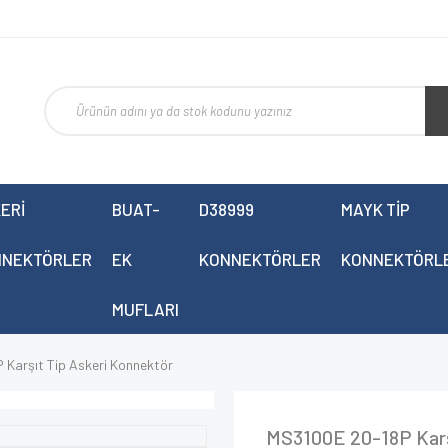
ERİ
BUAT-
D38999
MAYK TİP
NNEKTÖRLER
EK
KONNEKTÖRLER
KONNEKTÖRL
MUFLARI
Karşıt Tip Askeri Konnektör
MS3100E 20-18P Karş