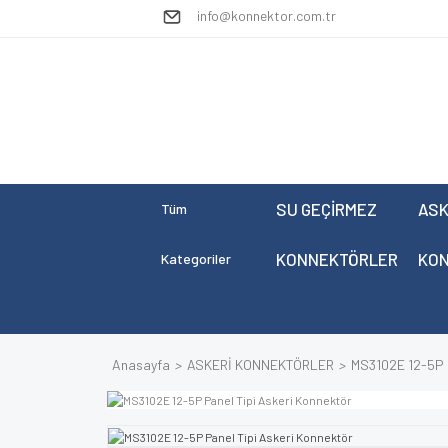
info@konnektor.com.tr
SU GEÇİRMEZ
ASK
Tüm
KONNEKTÖRLER
KO
Kategoriler
Anasayfa
ASKERİ KONNEKTÖRLER
MS3102E 12-5P P