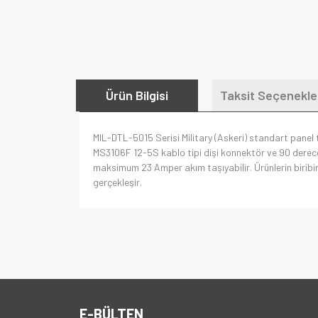
Ürün Bilgisi
Taksit Seçenekle
MIL-DTL-5015 Serisi Military (Askeri) standart panel ti
MS3106F 12-5S kablo tipi dişi konnektör ve 90 derece
maksimum 23 Amper akım taşıyabilir. Ürünlerin biribiri
gerçekleşir.
E-BÜLTEN