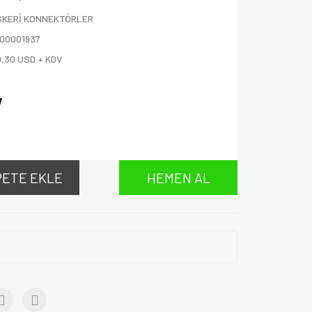
SKERİ KONNEKTÖRLER
000001937
0,30 USD + KDV
V
PETE EKLE
HEMEN AL