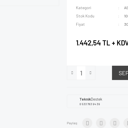
Kategori
A
Stok Kodu
1
Fiyat
3
1.442,54 TL + KD
SE
Teknik
Destek
0 533 783 94 39
Paylaş: