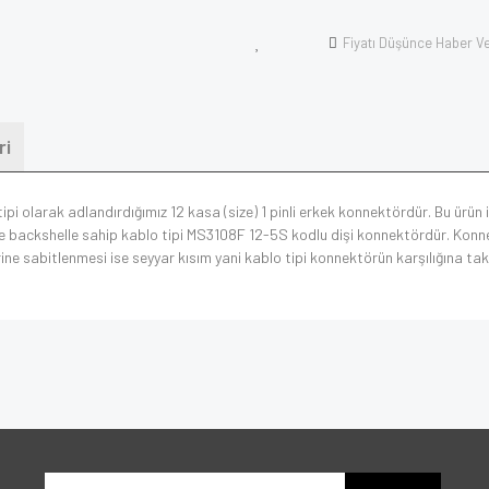
Fiyatı Düşünce Haber V
ri
pi olarak adlandırdığımız 12 kasa (size) 1 pinli erkek konnektördür. Bu ürün i
 backshelle sahip kablo tipi MS3108F 12-5S kodlu dişi konnektördür. Konnekt
ne sabitlenmesi ise seyyar kısım yani kablo tipi konnektörün karşılığına takıl