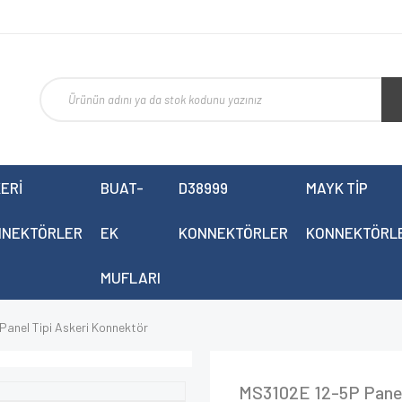
ERİ
BUAT-
D38999
MAYK TİP
NNEKTÖRLER
EK
KONNEKTÖRLER
KONNEKTÖRL
MUFLARI
anel Tipi Askeri Konnektör
MS3102E 12-5P Panel