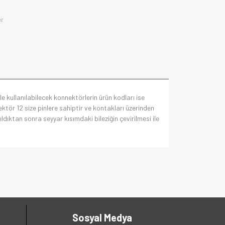
er
le kullanılabilecek konnektörlerin ürün kodları ise
ör 12 size pinlere sahiptir ve kontakları üzerinden
dıktan sonra seyyar kısımdaki bileziğin çevirilmesi ile
Sosyal Medya