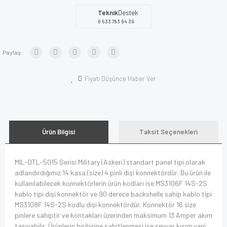
Teknik
Destek
0 533 783 94 39
Paylaş:
Fiyatı Düşünce Haber Ver
Ürün Bilgisi
Taksit Seçenekleri
MIL-DTL-5015 Serisi Military (Askeri) standart panel tipi olarak
adlandırdığımız 14 kasa (size) 4 pinli dişi konnektördür. Bu ürün ile
kullanılabilecek konnektörlerin ürün kodları ise MS3106F 14S-2S
kablo tipi dişi konnektör ve 90 derece backshelle sahip kablo tipi
MS3108F 14S-2S kodlu dişi konnektördür. Konnektör 16 size
pinlere sahiptir ve kontakları üzerinden maksimum 13 Amper akım
taşıyabilir. Ürünlerin biribirine sabitlenmesi ise seyyar kısım yani