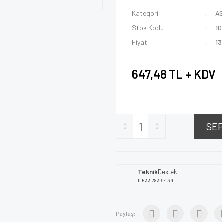
Kategori
A
Stok Kodu
1
Fiyat
13
647,48 TL + KDV
SE
Teknik
Destek
0 533 783 94 39
Paylaş: