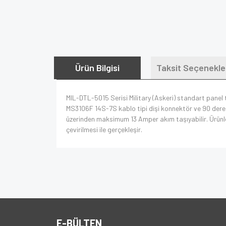
Ürün Bilgisi
Taksit Seçenekle
MIL-DTL-5015 Serisi Military (Askeri) standart panel ti
MS3106F 14S-7S kablo tipi dişi konnektör ve 90 derec
üzerinden maksimum 13 Amper akım taşıyabilir. Ürünleri
çevirilmesi ile gerçekleşir.
E-BÜLTEN