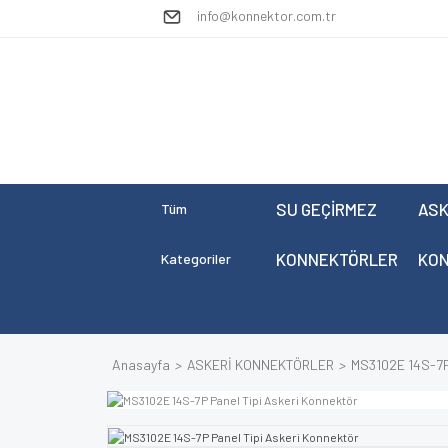
info@konnektor.com.tr
SU GEÇİRMEZ
ASK
Tüm
KONNEKTÖRLER
KO
Kategoriler
Anasayfa
ASKERİ KONNEKTÖRLER
MS3102E 14S-7P 