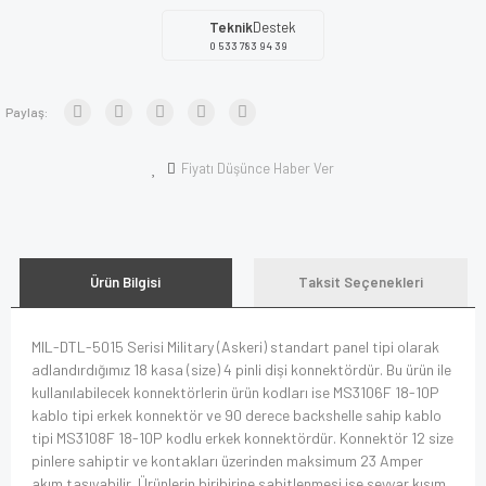
Teknik
Destek
0 533 783 94 39
Paylaş:
Fiyatı Düşünce Haber Ver
Ürün Bilgisi
Taksit Seçenekleri
MIL-DTL-5015 Serisi Military (Askeri) standart panel tipi olarak
adlandırdığımız 18 kasa (size) 4 pinli dişi konnektördür. Bu ürün ile
kullanılabilecek konnektörlerin ürün kodları ise MS3106F 18-10P
kablo tipi erkek konnektör ve 90 derece backshelle sahip kablo
tipi MS3108F 18-10P kodlu erkek konnektördür. Konnektör 12 size
pinlere sahiptir ve kontakları üzerinden maksimum 23 Amper
akım taşıyabilir. Ürünlerin biribirine sabitlenmesi ise seyyar kısım