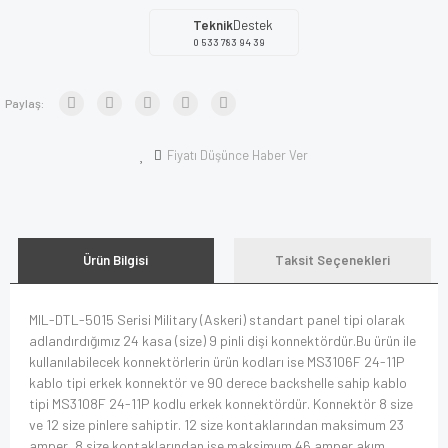
Teknik
Destek
0 533 783 94 39
Paylaş:
Fiyatı Düşünce Haber Ver
Ürün Bilgisi
Taksit Seçenekleri
MIL-DTL-5015 Serisi Military (Askeri) standart panel tipi olarak
adlandırdığımız 24 kasa (size) 9 pinli dişi konnektördür.Bu ürün ile
kullanılabilecek konnektörlerin ürün kodları ise MS3106F 24-11P
kablo tipi erkek konnektör ve 90 derece backshelle sahip kablo
tipi MS3108F 24-11P kodlu erkek konnektördür. Konnektör 8 size
ve 12 size pinlere sahiptir. 12 size kontaklarından maksimum 23
amper, 8 size kontaklarından ise maksimum 46 amper akım