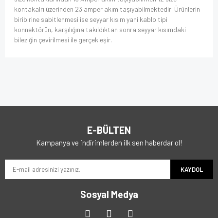
kontakalrı üzerinden 23 amper akım taşıyabilmektedir. Ürünlerin
biribirine sabitlenmesi ise seyyar kısım yani kablo tipi
konnektörün, karşılığına takıldıktan sonra seyyar kısımdaki
bileziğin çevirilmesi ile gerçekleşir.
E-BÜLTEN
Kampanya ve indirimlerden ilk sen haberdar ol!
KAYDOL
Sosyal Medya