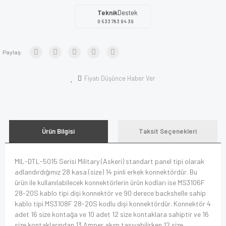
Teknik
Destek
0 533 783 94 39
Paylaş:
Fiyatı Düşünce Haber Ver
Ürün Bilgisi
Taksit Seçenekleri
MIL-DTL-5015 Serisi Military (Askeri) standart panel tipi olarak
adlandırdığımız 28 kasa (size) 14 pinli erkek konnektördür. Bu
ürün ile kullanılabilecek konnektörlerin ürün kodları ise MS3106F
28-20S kablo tipi dişi konnektör ve 90 derece backshelle sahip
kablo tipi MS3108F 28-20S kodlu dişi konnektördür. Konnektör 4
adet 16 size kontağa ve 10 adet 12 size kontaklara sahiptir ve 16
size kontaklarından 13 Amper akım taşıyabilirken 12 size