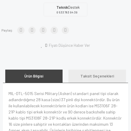
Teknik
Destek
0 533 783 94 39
Paylaş:
Fiyatı Düşünce Haber Ver
Ürün Bilgisi
Taksit Seçenekleri
MIL-DTL-5015 Serisi Military (Askeri) standart panel tipi olarak
adlandırdığımız 28 kasa (size) 37 pinli dişi konnektördür. Bu ürün
ile kullanılabilecek konnektörlerin ürün kodları ise MS3106F 28-
21P kablo tipi erkek konnektör ve 90 derece backshelle sahip
kablo tipi MS3108F 28-21P kodlu erkek konnektördür. Konnektör
16 size pinlere sahiptir ve kontakları üzerinden maksimum 13
Amper akım taşıyabilir. Ürünlerin biribirine sabitlenmesi ise