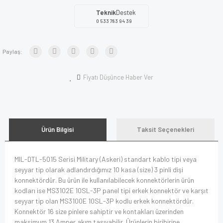
Teknik
Destek
0 533 783 94 39
Paylaş:
Fiyatı Düşünce Haber Ver
Ürün Bilgisi
Taksit Seçenekleri
MIL-DTL-5015 Serisi Military (Askeri) standart kablo tipi veya
seyyar tip olarak adlandırdığımız 10 kasa (size) 3 pinli dişi
konnektördür. Bu ürün ile kullanılabilecek konnektörlerin ürün
kodları ise MS3102E 10SL-3P panel tipi erkek konnektör ve karşıt
seyyar tip olan MS3100E 10SL-3P kodlu erkek konnektördür.
Konnektör 16 size pinlere sahiptir ve kontakları üzerinden
maksimum 13 Amper akım taşıyabilir. Ürünlerin biribirine