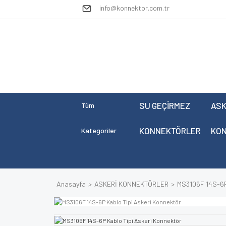
info@konnektor.com.tr
SU GEÇİRMEZ
ASK
Tüm
KONNEKTÖRLER
KO
Kategoriler
Anasayfa
ASKERİ KONNEKTÖRLER
MS3106F 14S-6P