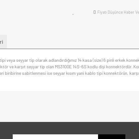
Fiyatı Düşünce Haber V
ri
ipi veya seyyar tip olarak adlandırdığımız 14 kasa (size) 6 pinli erkek konnek
ktör ve karşıt seyyar tip olan MS3100E 14S-6S kodlu dişi konnektördür. Konn
 biribirine sabitlenmesi ise seyyar kısım yani kablo tipi konnektörün, karşıl