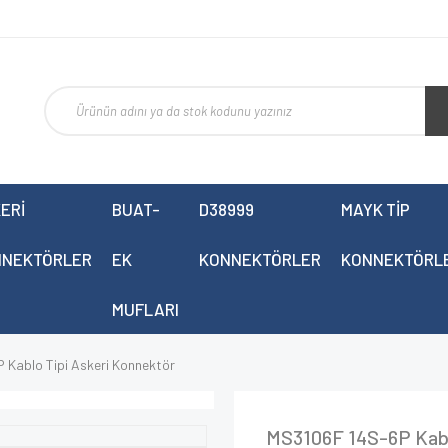
ERİ
BUAT-
D38999
MAYK TİP
NNEKTÖRLER
EK
KONNEKTÖRLER
KONNEKTÖRL
MUFLARI
 Kablo Tipi Askeri Konnektör
MS3106F 14S-6P Kabl