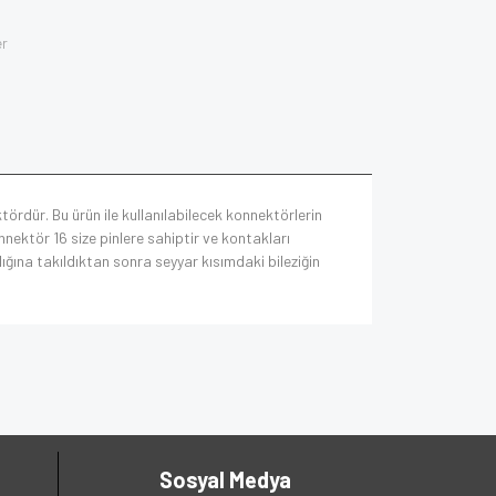
er
tördür. Bu ürün ile kullanılabilecek konnektörlerin
ektör 16 size pinlere sahiptir ve kontakları
ığına takıldıktan sonra seyyar kısımdaki bileziğin
Sosyal Medya