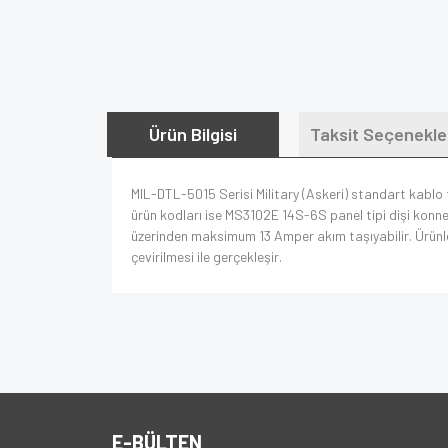
Ürün Bilgisi
Taksit Seçenekle
MIL-DTL-5015 Serisi Military (Askeri) standart kablo t
ürün kodları ise MS3102E 14S-6S panel tipi dişi konne
üzerinden maksimum 13 Amper akım taşıyabilir. Ürünleri
çevirilmesi ile gerçekleşir.
E-BÜLTEN