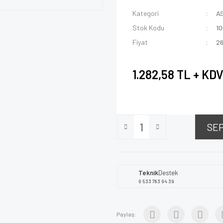
Kategori
A
Stok Kodu
1
Fiyat
26
1.282,58 TL + KD
SE
Teknik
Destek
0 533 783 94 39
Paylaş: