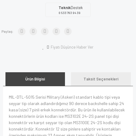
Teknik
Destek
0 533 783 94 39
Paylaş:
Fiyatı Düşünce Haber Ver
Ürün Bilgisi
Taksit Seçenekleri
MIL-DTL-5015 Serisi Military (Askeri) standart kablo tipi veya
seyyar tip olarak adlandırdığımız 90 derece backshelle sahip 24
kasa (size) 7 pinli erkek konnektördür. Bu ürün ile kullanılabilecek
konnektörlerin ürün kodları ise MS3102E 24-2S panel tipi dişi
konnektör ve karşıt seyyar tip olan MS3100E 24-2S kodlu dişi
konnektördür. Konnektör 12 size pinlere sahiptir ve kontakları
üzerinden maksimum 23 Amper akım taşıyabilir. Ürünlerin