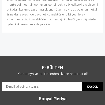
monte edilmesi için somunun içerisindeki ve bilezikteki diş sistemi
ortadan kalkmış tasarıma eklenen 3 ayrı noktada bulunan metal
tırnaklar sayesinde bayonet konnektörler gibi çevrilerek
kitlenmektedir. Konnektörlerin kitlendiğini bileziği çevirdiğimizde
gelen klik sesinden anlayabiliriz.
E-BÜLTEN
Kampanya ve indirimlerden ilk sen haberdar ol!
KAYDOL
Sosyal Medya