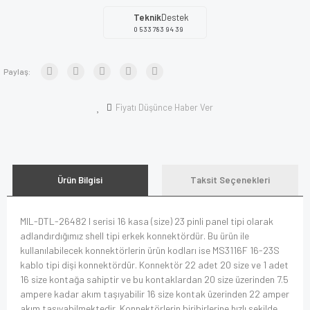
Teknik
Destek
0 533 783 94 39
Paylaş:
Fiyatı Düşünce Haber Ver
Ürün Bilgisi
Taksit Seçenekleri
MIL-DTL-26482 I serisi 16 kasa (size) 23 pinli panel tipi olarak
adlandırdığımız shell tipi erkek konnektördür. Bu ürün ile
kullanılabilecek konnektörlerin ürün kodları ise MS3116F 16-23S
kablo tipi dişi konnektördür. Konnektör 22 adet 20 size ve 1 adet
16 size kontağa sahiptir ve bu kontaklardan 20 size üzerinden 7.5
ampere kadar akım taşıyabilir 16 size kontak üzerinden 22 amper
akım taşıyabilmektedir. Konnektörlerin biribirlerine hızlı şekilde