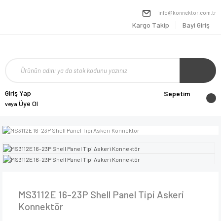
info@konnektor.com.tr
Kargo Takip
Bayi Giriş
Giriş Yap
Sepetim
Üye Ol
veya
MS3112E 16-23P Shell Panel Tipi Askeri
Konnektör