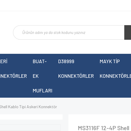
ERİ
BUAT-
D38999
MAYK TİP
NNEKTÖRLER
EK
KONNEKTÖRLER
KONNEKTÖRL
MUFLARI
hell Kablo Tipi Askeri Konnektör
MS3116F 12-4P Shell 