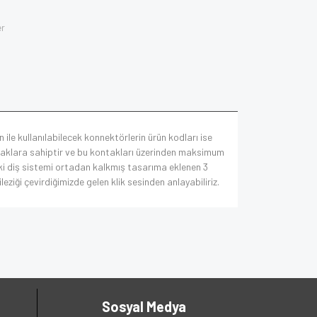
er
 ile kullanılabilecek konnektörlerin ürün kodları ise
ntaklara sahiptir ve bu kontakları üzerinden maksimum
teki diş sistemi ortadan kalkmış tasarıma eklenen 3
ziği çevirdiğimizde gelen klik sesinden anlayabiliriz.
Sosyal Medya