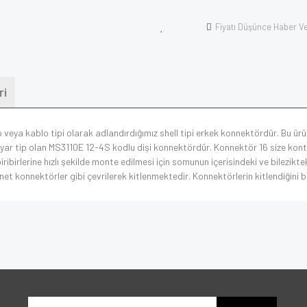
Fiyatı Düşünce Haber V
ri
p veya kablo tipi olarak adlandırdığımız shell tipi erkek konnektördür. Bu ürün
yyar tip olan MS3110E 12-4S kodlu dişi konnektördür. Konnektör 16 size ko
ribirlerine hızlı şekilde monte edilmesi için somunun içerisindeki ve bilezik
 konnektörler gibi çevrilerek kitlenmektedir. Konnektörlerin kitlendiğini bile