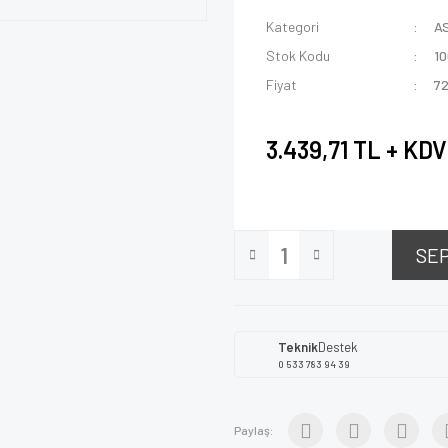
Kategori
A
Stok Kodu
1
Fiyat
72
3.439,71 TL + KDV
SE
Teknik
Destek
0 533 783 94 39
Paylaş: