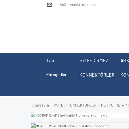
info@konnektor.com.tr
SU GEÇİRMEZ
ASK
Tüm
KONNEKTÖRLER
KO
Kategoriler
Anasayfa
ASKERİ KONNEKTÖRLER
MS3116F 12-4P S