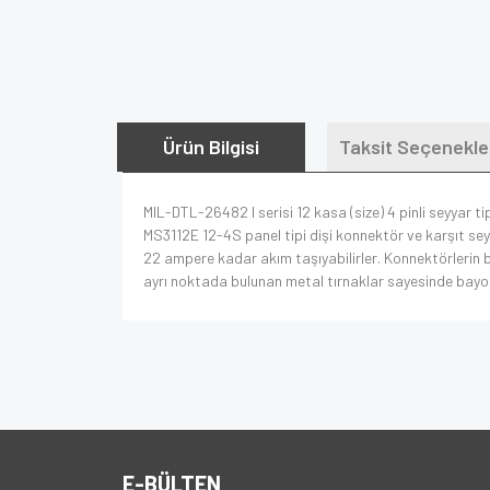
Ürün Bilgisi
Taksit Seçenekle
MIL-DTL-26482 I serisi 12 kasa (size) 4 pinli seyyar ti
MS3112E 12-4S panel tipi dişi konnektör ve karşıt se
22 ampere kadar akım taşıyabilirler. Konnektörlerin bi
ayrı noktada bulunan metal tırnaklar sayesinde bayonet
E-BÜLTEN