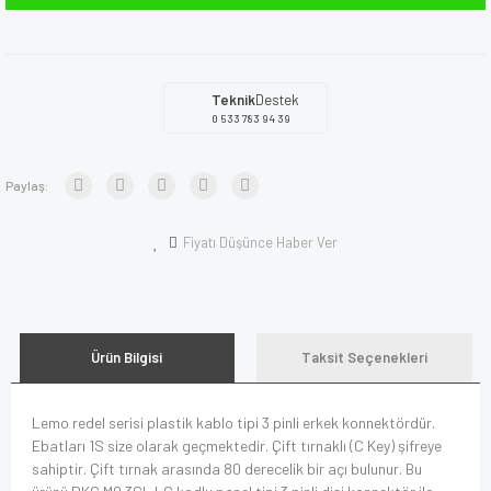
Teknik
Destek
0 533 783 94 39
Paylaş:
Fiyatı Düşünce Haber Ver
Ürün Bilgisi
Taksit Seçenekleri
Lemo redel serisi plastik kablo tipi 3 pinli erkek konnektördür.
Ebatları 1S size olarak geçmektedir. Çift tırnaklı (C Key) şifreye
sahiptir. Çift tırnak arasında 80 derecelik bir açı bulunur. Bu