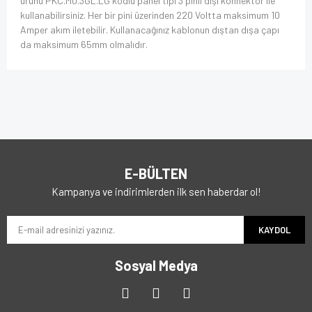
ürünü PKC.M0.3GL.LG kodlu panel tipi 3 pinli dişi konnektör ile
kullanabilirsiniz. Her bir pini üzerinden 220 Voltta maksimum 10
Amper akım iletebilir. Kullanacağınız kablonun dıştan dışa çapı
da maksimum 65mm olmalıdır.
E-BÜLTEN
Kampanya ve indirimlerden ilk sen haberdar ol!
KAYDOL
Sosyal Medya