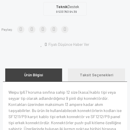
Teknik
Destek
0 533 783 94 39
Paylaş:
Fiyatı Düşünce Haber Ver
Ürün Bilgisi
Taksit Seçenekleri
Weipu Ip67 koruma sınıfına sahip 12 size (kasa) kablo tipi veya
seyyar tip olarak adlandırdığımız 9 pinli dişi konnektördür.
Kontakları üzerinden maksimum 13 ampere kadar akım
taşıyabilirler. Bu ürün ile kullanılabilecek konnektörlerin kodları ise
SF1211/P9 karşıt kablo tipi erkek konnektör ve SF1212/P9 panel
tipi erkek konnektördür. Konnektörler push-pull kitleme özelliğine
sahiptir. Üzerilerinde bulunan iki kırmızı noktayı biribiri hizasına