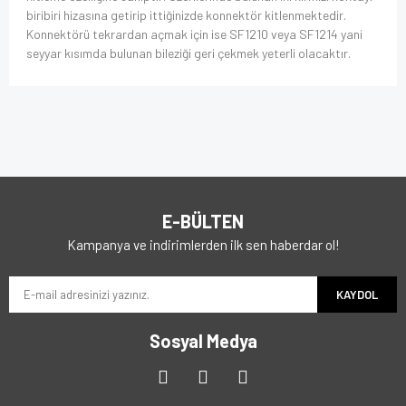
biribiri hizasına getirip ittiğinizde konnektör kitlenmektedir.
Konnektörü tekrardan açmak için ise SF1210 veya SF1214 yani
seyyar kısımda bulunan bileziği geri çekmek yeterli olacaktır.
E-BÜLTEN
Kampanya ve indirimlerden ilk sen haberdar ol!
KAYDOL
Sosyal Medya