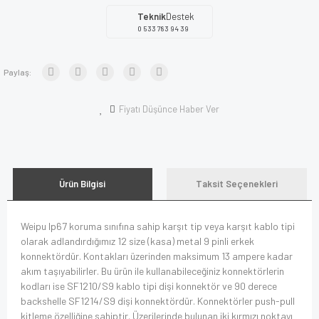
Teknik
Destek
0 533 783 94 39
Paylaş:
Fiyatı Düşünce Haber Ver
Ürün Bilgisi
Taksit Seçenekleri
Weipu Ip67 koruma sınıfına sahip karşıt tip veya karşıt kablo tipi
olarak adlandırdığımız 12 size (kasa) metal 9 pinli erkek
konnektördür. Kontakları üzerinden maksimum 13 ampere kadar
akım taşıyabilirler. Bu ürün ile kullanabileceğiniz konnektörlerin
kodları ise SF1210/S9 kablo tipi dişi konnektör ve 90 derece
backshelle SF1214/S9 dişi konnektördür. Konnektörler push-pull
kitleme özelliğine sahiptir. Üzerilerinde bulunan iki kırmızı noktayı