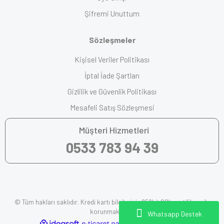
Şifremi Unuttum
Sözleşmeler
Kişisel Veriler Politikası
İptal İade Şartları
Gizlilik ve Güvenlik Politikası
Mesafeli Satış Sözleşmesi
Müşteri Hizmetleri
0533 783 94 39
© Tüm hakları saklıdır. Kredi kartı bilgileriniz 256bit SSL sertifikası ile
korunmaktadır.
Whatsapp Destek
ile
ideasoft
e-