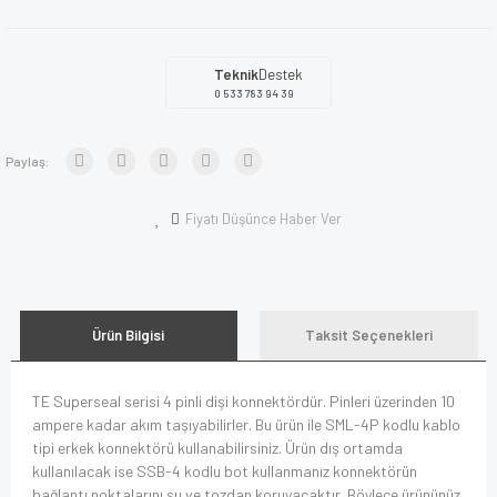
Teknik
Destek
0 533 783 94 39
Paylaş:
Fiyatı Düşünce Haber Ver
Ürün Bilgisi
Taksit Seçenekleri
TE Superseal serisi 4 pinli dişi konnektördür. Pinleri üzerinden 10
ampere kadar akım taşıyabilirler. Bu ürün ile SML-4P kodlu kablo
tipi erkek konnektörü kullanabilirsiniz. Ürün dış ortamda
kullanılacak ise SSB-4 kodlu bot kullanmanız konnektörün
bağlantı noktalarını su ve tozdan koruyacaktır. Böylece ürününüz