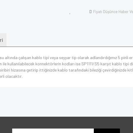
Fiyatı Düşünce Haber V
ri
su altında çalışan kablo tipi veya seyyar tip olarak adlandırdığımız 5 pinli
le kullanılabilecek konnektörlerin kodları ise SP1111/S5 karşıt kablo tipi d
ribiri hizasına getirip ittiğinizde kablo tarafındaki bileziği çevirdiğinizde 
rli olacaktır.