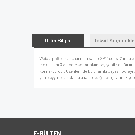
Ürün Bilgisi
Taksit Seçenekle
Weipu Ip68 koruma sınıfına sahip SP11 serisi 2 metre 
maksimum 3 ampere kadar akım taşıyabilirler. Bu ürün i
konnektördür. Üzerilerinde bulunan iki beyaz noktayı bi
yani seyyar kısımda bulunan bileziği geri çevirmek yete
E-BÜLTEN