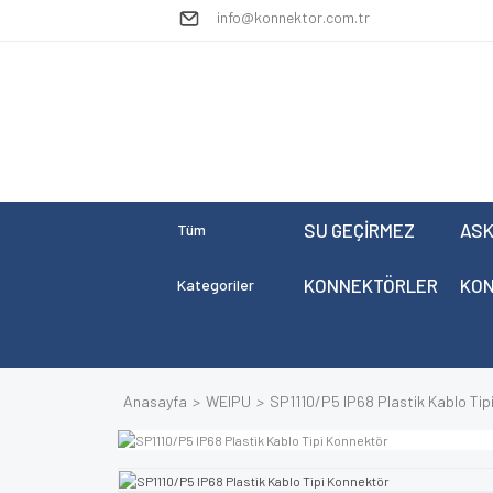
info@konnektor.com.tr
SU GEÇİRMEZ
ASK
Tüm
KONNEKTÖRLER
KO
Kategoriler
Anasayfa
WEIPU
SP1110/P5 IP68 Plastik Kablo Tip