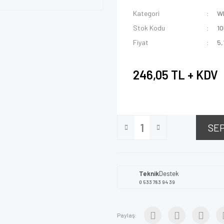
Kategori
W
Stok Kodu
1
Fiyat
5,
246,05 TL + KDV
SE
Teknik
Destek
0 533 783 94 39
Paylaş: