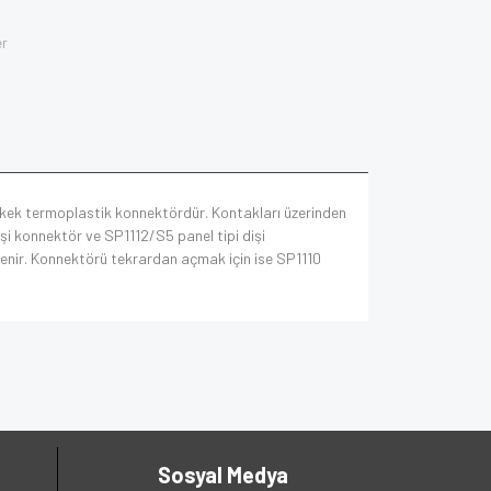
er
 erkek termoplastik konnektördür. Kontakları üzerinden
işi konnektör ve SP1112/S5 panel tipi dişi
kitlenir. Konnektörü tekrardan açmak için ise SP1110
Sosyal Medya