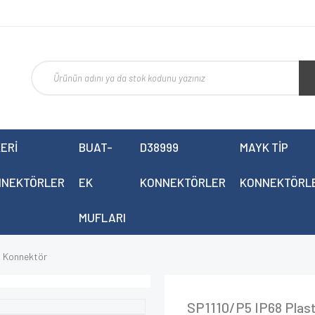
ERİ
BUAT-
D38999
MAYK TİP
NNEKTÖRLER
EK
KONNEKTÖRLER
KONNEKTÖRL
MUFLARI
i Konnektör
SP1110/P5 IP68 Plast