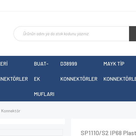
ERİ
BUAT-
D38999
MAYK TİP
NNEKTÖRLER
EK
KONNEKTÖRLER
KONNEKTÖRL
MUFLARI
i Konnektör
SP1110/S2 IP68 Plast