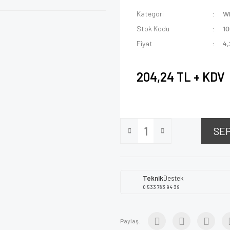
Kategori
W
Stok Kodu
1
Fiyat
4,
204,24 TL + KDV
SE
Teknik
Destek
0 533 783 94 39
Paylaş: