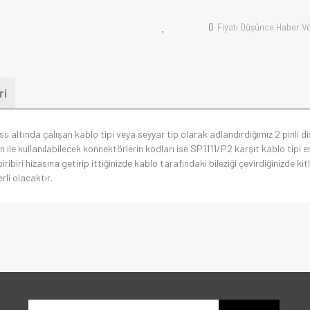
Fiyatı Düşünce Haber V
ri
su altında çalışan kablo tipi veya seyyar tip olarak adlandırdığımız 2 pinli 
ile kullanılabilecek konnektörlerin kodları ise SP1111/P2 karşıt kablo tipi
ribiri hizasına getirip ittiğinizde kablo tarafındaki bileziği çevirdiğinizde 
rli olacaktır.