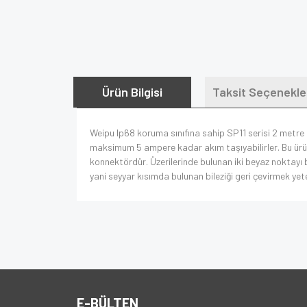
Ürün Bilgisi
Taksit Seçenekle
Weipu Ip68 koruma sınıfına sahip SP11 serisi 2 metre 
maksimum 5 ampere kadar akım taşıyabilirler. Bu ürün 
konnektördür. Üzerilerinde bulunan iki beyaz noktayı bi
yani seyyar kısımda bulunan bileziği geri çevirmek yete
E-BÜLTEN