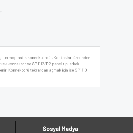
er
dişi termoplastik konnektördür. Kontakları üzerinden
 erkek konnektör ve SP1112/P2 panel tipi erkek
kitlenir. Konnektörü tekrardan açmak için ise SP1110
Sosyal Medya