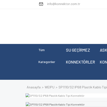
info@konnektor.com.tr
SU GEÇİRMEZ
ASK
Tüm
KONNEKTÖRLER
KO
Kategoriler
Anasayfa
WEIPU
SP1110/S2 IP68 Plastik Kablo Tip