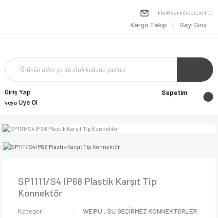
info@konnektor.com.tr
Kargo Takip
Bayi Giriş
Giriş Yap
Sepetim
Üye Ol
veya
SP1111/S4 IP68 Plastik Karşıt Tip
Konnektör
Kategori
WEIPU
,
SU GEÇİRMEZ KONNEKTÖRLER