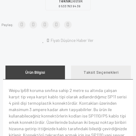
Teknik
Destek
0 533 783 94 39
Paylaş:
Fiyatı Düşünce Haber Ver
Ürün Bilgisi
Taksit Seçenekleri
Weipu Ip68 koruma sınıfına sahip 2 metre su altında çalışan
karşıt tip veya karşıt kablo tipi olarak adlandırdığımız SP11 serisi
4 pinli dişi termoplastik konnektördür. Kontakları üzerinden
maksimum 3 ampere kadar akım taşıyabilirler. Bu ürün ile
kullanabileceğiniz konnektörlerin kodları ise SP1110/P5 kablo tipi
erkek konnektördür. Üzerilerinde bulunan iki beyaz noktayı biribiri
hizasına getirip ittiğinizde kablo tarafındaki bileziği çevirdiğinizde
kitlenir. Konnektörü tekrardan açmak için ise SP1110 yani seyyar