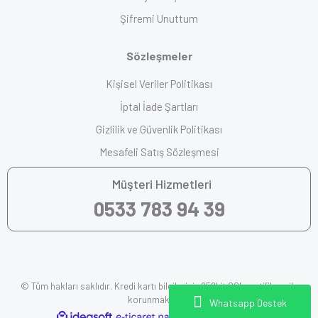
Şifremi Unuttum
Sözleşmeler
Kişisel Veriler Politikası
İptal İade Şartları
Gizlilik ve Güvenlik Politikası
Mesafeli Satış Sözleşmesi
Müşteri Hizmetleri
0533 783 94 39
© Tüm hakları saklıdır. Kredi kartı bilgileriniz 256bit SSL sertifikası ile
korunmaktadır.
Whatsapp Destek
ile
ideasoft
e-