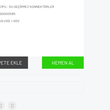
EIPU
,
SU GEÇİRMEZ KONNEKTÖRLER
000000585
49 USD + KDV
PETE EKLE
HEMEN AL