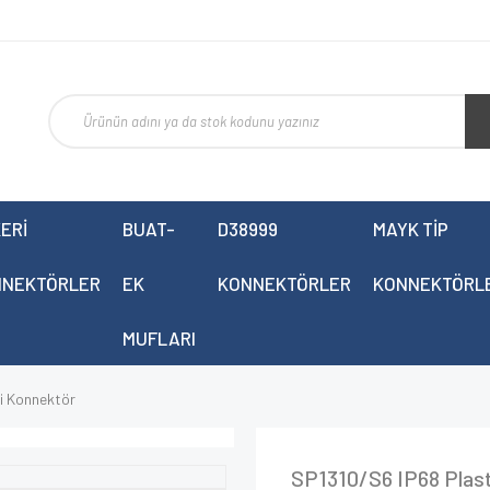
ERİ
BUAT-
D38999
MAYK TİP
NNEKTÖRLER
EK
KONNEKTÖRLER
KONNEKTÖRL
MUFLARI
i Konnektör
SP1310/S6 IP68 Plast