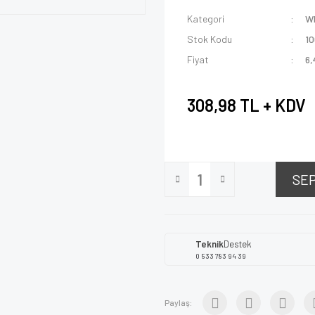
Kategori
W
Stok Kodu
1
Fiyat
6,
308,98 TL + KDV
SE
Teknik
Destek
0 533 783 94 39
Paylaş: