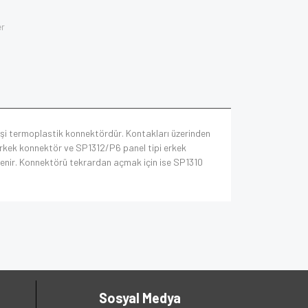
er
dişi termoplastik konnektördür. Kontakları üzerinden
 erkek konnektör ve SP1312/P6 panel tipi erkek
kitlenir. Konnektörü tekrardan açmak için ise SP1310
Sosyal Medya