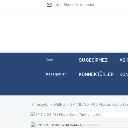
info@konnektor.com.tr
SU GEÇİRMEZ
ASK
Tüm
KONNEKTÖRLER
KO
Kategoriler
Anasayfa
WEIPU
SP1310/S6 IP68 Plastik Kablo Tip