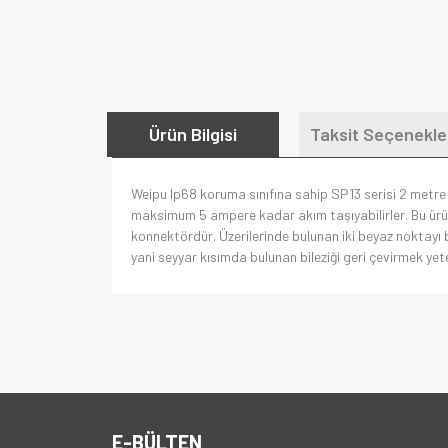
Ürün Bilgisi
Taksit Seçenekle
Weipu Ip68 koruma sınıfına sahip SP13 serisi 2 metre 
maksimum 5 ampere kadar akım taşıyabilirler. Bu ürün 
konnektördür. Üzerilerinde bulunan iki beyaz noktayı bi
yani seyyar kısımda bulunan bileziği geri çevirmek yete
E-BÜLTEN