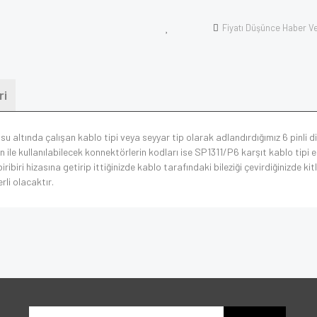
Fiyatı Düşünce Haber V
ri
su altında çalışan kablo tipi veya seyyar tip olarak adlandırdığımız 6 pinli 
ile kullanılabilecek konnektörlerin kodları ise SP1311/P6 karşıt kablo tipi
ribiri hizasına getirip ittiğinizde kablo tarafındaki bileziği çevirdiğinizde 
rli olacaktır.