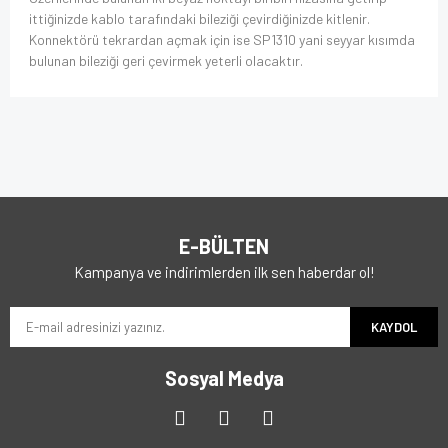
ittiğinizde kablo tarafındaki bileziği çevirdiğinizde kitlenir.
Konnektörü tekrardan açmak için ise SP1310 yani seyyar kısımda
bulunan bileziği geri çevirmek yeterli olacaktır.
E-BÜLTEN
Kampanya ve indirimlerden ilk sen haberdar ol!
KAYDOL
Sosyal Medya