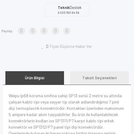
Teknik
Destek
0 533 783 94 39
Paylaş:
Fiyatı Düşünce Haber Ver
Ürün Bilgisi
Taksit Seçenekleri
Weipu Ip68 koruma sınıfına sahip SP13 serisi 2 metre su altında
çalışan kablo tipi veya seyyar tip olarak adlandırdığımız 7 pinli
dişi termoplastik konnektördür. Kontakları üzerinden maksimum
5 ampere kadar akım taşıyabilirler. Bu ürün ile kullanılabilecek
konnektörlerin kodları ise SP1311/P7 karşıt kablo tipi erkek
konnektör ve SP1312/P7 panel tipi dişi konnektördür.
Üzerilerinde bulunan iki beyaz noktayı biribiri hizasına getirip