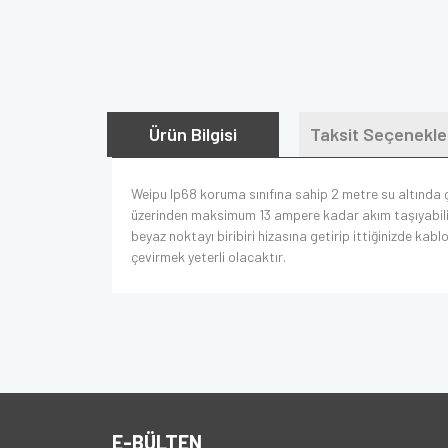
Ürün Bilgisi
Taksit Seçenekle
Weipu Ip68 koruma sınıfına sahip 2 metre su altında ça
üzerinden maksimum 13 ampere kadar akım taşıyabilirle
beyaz noktayı biribiri hizasına getirip ittiğinizde kab
çevirmek yeterli olacaktır.
E-BÜLTEN