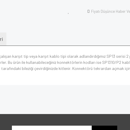
Fiyatı Düşünce Haber V
ri
lışan karşıt tip veya karşıt kablo tipi olarak adlandırdığımız SP13 serisi 2
r. Bu ürün ile kullanabileceğiniz konnektörlerin kodları ise SP1310/P2 kablo
lo tarafındaki bileziği çevirdiğinizde kitlenir. Konnektörü tekrardan açmak içi