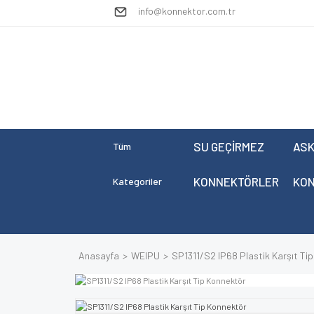
info@konnektor.com.tr
SU GEÇİRMEZ
ASK
Tüm
KONNEKTÖRLER
KO
Kategoriler
Anasayfa
WEIPU
SP1311/S2 IP68 Plastik Karşıt Ti