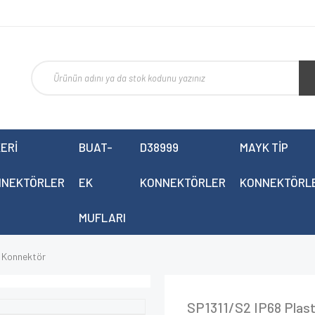
ERİ
BUAT-
D38999
MAYK TİP
NNEKTÖRLER
EK
KONNEKTÖRLER
KONNEKTÖRL
MUFLARI
p Konnektör
SP1311/S2 IP68 Plast