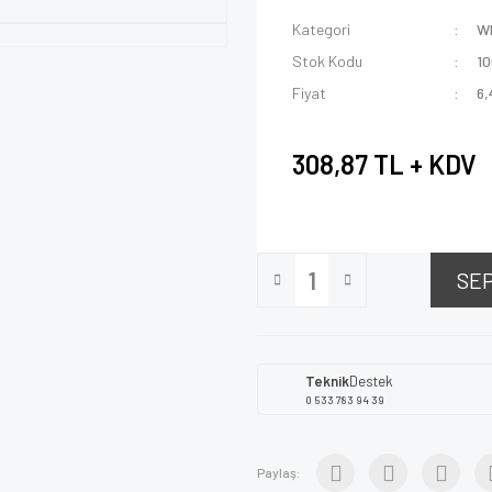
Kategori
W
Stok Kodu
1
Fiyat
6,
308,87 TL + KDV
SE
Teknik
Destek
0 533 783 94 39
Paylaş: