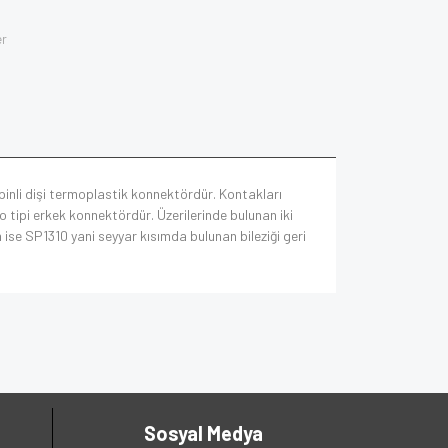
er
 pinli dişi termoplastik konnektördür. Kontakları
 tipi erkek konnektördür. Üzerilerinde bulunan iki
n ise SP1310 yani seyyar kısımda bulunan bileziği geri
Sosyal Medya