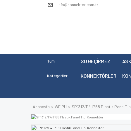
info@konnektor.com.tr
SU GEÇİRMEZ
ASK
Tüm
KONNEKTÖRLER
KO
Kategoriler
Anasayfa
WEIPU
SP1312/P4 IP68 Plastik Panel Tip