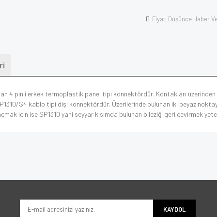
Fiyatı Düşünce Haber V
ri
ışan 4 pinli erkek termoplastik panel tipi konnektördür. Kontakları üzerind
SP1310/S4 kablo tipi dişi konnektördür. Üzerilerinde bulunan iki beyaz noktayı 
açmak için ise SP1310 yani seyyar kısımda bulunan bileziği geri çevirmek yeter
KAYDOL