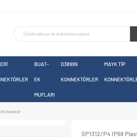
ERİ
BUAT-
D38999
MAYK TİP
NNEKTÖRLER
EK
KONNEKTÖRLER
KONNEKTÖRL
MUFLARI
i Konnektör
SP1312/P4 IP68 Plast