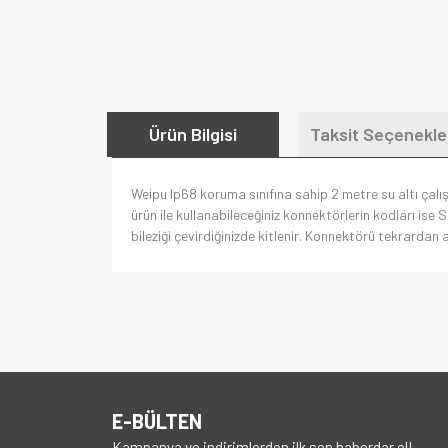
Ürün Bilgisi
Taksit Seçenekle
Weipu Ip68 koruma sınıfına sahip 2 metre su altı çal
ürün ile kullanabileceğiniz konnektörlerin kodları ise 
bileziği çevirdiğinizde kitlenir. Konnektörü tekrardan 
E-BÜLTEN
Kampanya ve indirimlerden ilk sen haberdar ol!