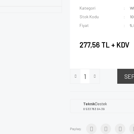
Kategori
W
Stok Kodu
1
Fiyat
5,
277,56 TL + KDV
SE
Teknik
Destek
0 533 783 94 39
Paylaş: