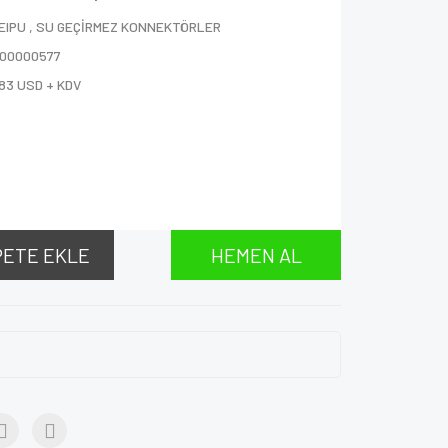
EIPU
,
SU GEÇİRMEZ KONNEKTÖRLER
000000577
83 USD + KDV
PETE EKLE
HEMEN AL