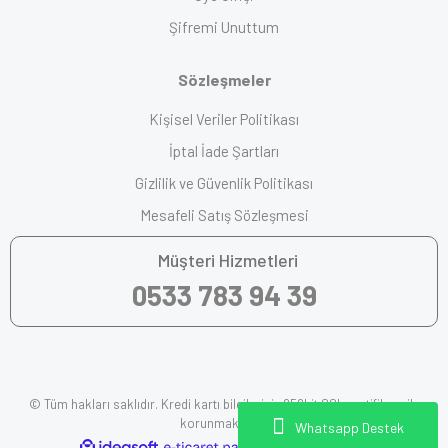
Şifremi Unuttum
Sözleşmeler
Kişisel Veriler Politikası
İptal İade Şartları
Gizlilik ve Güvenlik Politikası
Mesafeli Satış Sözleşmesi
Müşteri Hizmetleri
0533 783 94 39
© Tüm hakları saklıdır. Kredi kartı bilgileriniz 256bit SSL sertifikası ile
korunmaktadır.
Whatsapp Destek
ile
ideasoft
e-