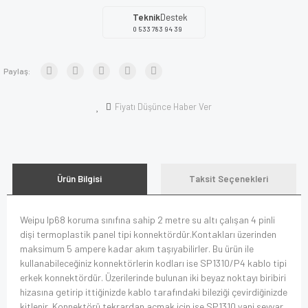
Teknik
Destek
0 533 783 94 39
Paylaş:
Fiyatı Düşünce Haber Ver
Ürün Bilgisi
Taksit Seçenekleri
Weipu Ip68 koruma sınıfına sahip 2 metre su altı çalışan 4 pinli
dişi termoplastik panel tipi konnektördür.Kontakları üzerinden
maksimum 5 ampere kadar akım taşıyabilirler. Bu ürün ile
kullanabileceğiniz konnektörlerin kodları ise SP1310/P4 kablo tipi
erkek konnektördür. Üzerilerinde bulunan iki beyaz noktayı biribiri
hizasına getirip ittiğinizde kablo tarafındaki bileziği çevirdiğinizde
kitlenir. Konnektörü tekrardan açmak için ise SP1310 yani seyyar