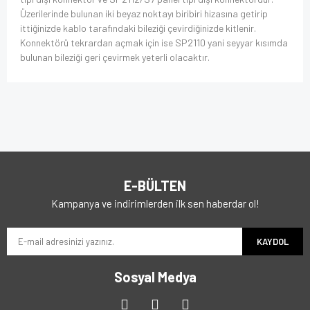
Üzerilerinde bulunan iki beyaz noktayı biribiri hizasına getirip
ittiğinizde kablo tarafındaki bileziği çevirdiğinizde kitlenir.
Konnektörü tekrardan açmak için ise SP2110 yani seyyar kısımda
bulunan bileziği geri çevirmek yeterli olacaktır.
E-BÜLTEN
Kampanya ve indirimlerden ilk sen haberdar ol!
KAYDOL
Sosyal Medya