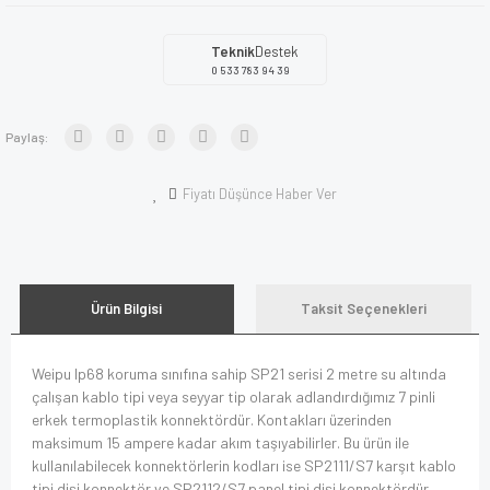
Teknik
Destek
0 533 783 94 39
Paylaş:
Fiyatı Düşünce Haber Ver
Ürün Bilgisi
Taksit Seçenekleri
Weipu Ip68 koruma sınıfına sahip SP21 serisi 2 metre su altında
çalışan kablo tipi veya seyyar tip olarak adlandırdığımız 7 pinli
erkek termoplastik konnektördür. Kontakları üzerinden
maksimum 15 ampere kadar akım taşıyabilirler. Bu ürün ile
kullanılabilecek konnektörlerin kodları ise SP2111/S7 karşıt kablo
tipi dişi konnektör ve SP2112/S7 panel tipi dişi konnektördür.