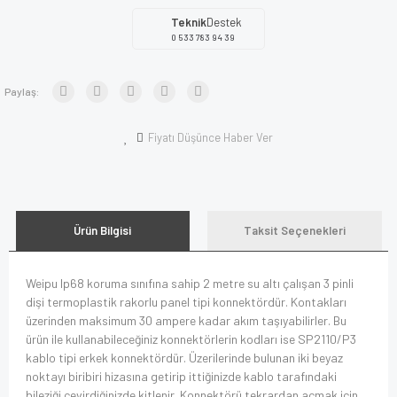
Teknik
Destek
0 533 783 94 39
Paylaş:
Fiyatı Düşünce Haber Ver
Ürün Bilgisi
Taksit Seçenekleri
Weipu Ip68 koruma sınıfına sahip 2 metre su altı çalışan 3 pinli
dişi termoplastik rakorlu panel tipi konnektördür. Kontakları
üzerinden maksimum 30 ampere kadar akım taşıyabilirler. Bu
ürün ile kullanabileceğiniz konnektörlerin kodları ise SP2110/P3
kablo tipi erkek konnektördür. Üzerilerinde bulunan iki beyaz
noktayı biribiri hizasına getirip ittiğinizde kablo tarafındaki
bileziği çevirdiğinizde kitlenir. Konnektörü tekrardan açmak için