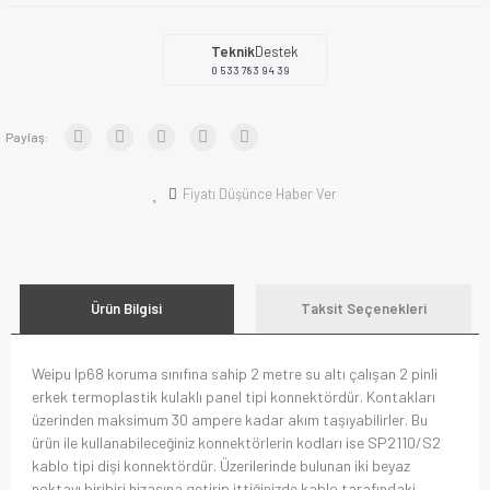
Teknik
Destek
0 533 783 94 39
Paylaş:
Fiyatı Düşünce Haber Ver
Ürün Bilgisi
Taksit Seçenekleri
Weipu Ip68 koruma sınıfına sahip 2 metre su altı çalışan 2 pinli
erkek termoplastik kulaklı panel tipi konnektördür. Kontakları
üzerinden maksimum 30 ampere kadar akım taşıyabilirler. Bu
ürün ile kullanabileceğiniz konnektörlerin kodları ise SP2110/S2
kablo tipi dişi konnektördür. Üzerilerinde bulunan iki beyaz
noktayı biribiri hizasına getirip ittiğinizde kablo tarafındaki