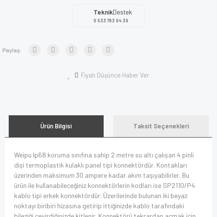
Teknik
Destek
0 533 783 94 39
Paylaş:
Fiyatı Düşünce Haber Ver
Ürün Bilgisi
Taksit Seçenekleri
Weipu Ip68 koruma sınıfına sahip 2 metre su altı çalışan 4 pinli
dişi termoplastik kulaklı panel tipi konnektördür. Kontakları
üzerinden maksimum 30 ampere kadar akım taşıyabilirler. Bu
ürün ile kullanabileceğiniz konnektörlerin kodları ise SP2110/P4
kablo tipi erkek konnektördür. Üzerilerinde bulunan iki beyaz
noktayı biribiri hizasına getirip ittiğinizde kablo tarafındaki
bileziği çevirdiğinizde kitlenir. Konnektörü tekrardan açmak için