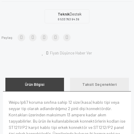
Teknik
Destek
0 533 783 94 39
Paylaş:
Fiyatı Düşünce Haber Ver
Ürün Bilgisi
Taksit Seçenekleri
Weipu Ip67 koruma sınıfına sahip 12 size (kasa) kablo tipi veya
seyyar tip olarak adlandırdığımız 2 pinli dişi konnektördür.
Kontakları üzerinden maksimum 13 ampere kadar akım
taşıyabilirler. Bu ürün ile kullanılabilecek konnektörlerin kodları ise
ST1211/P2 karşıt kablo tipi erkek konnektör ve ST1212/P2 panel
tipi erkek konnektördür. Üzerilerinde bulunan iki kırmızı noktayı