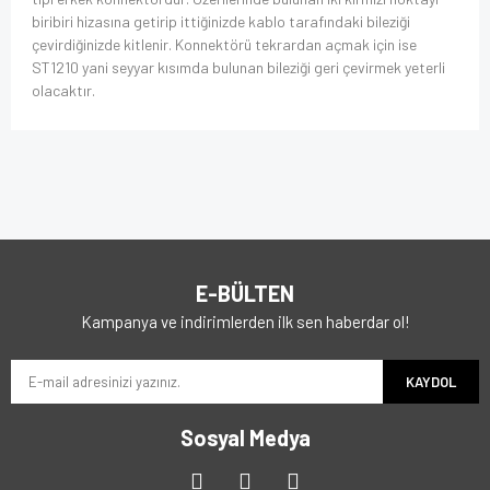
biribiri hizasına getirip ittiğinizde kablo tarafındaki bileziği
çevirdiğinizde kitlenir. Konnektörü tekrardan açmak için ise
ST1210 yani seyyar kısımda bulunan bileziği geri çevirmek yeterli
olacaktır.
E-BÜLTEN
Kampanya ve indirimlerden ilk sen haberdar ol!
KAYDOL
Sosyal Medya