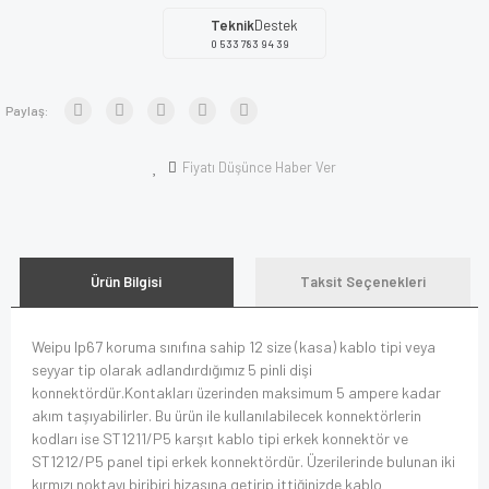
Teknik
Destek
0 533 783 94 39
Paylaş:
Fiyatı Düşünce Haber Ver
Ürün Bilgisi
Taksit Seçenekleri
Weipu Ip67 koruma sınıfına sahip 12 size (kasa) kablo tipi veya
seyyar tip olarak adlandırdığımız 5 pinli dişi
konnektördür.Kontakları üzerinden maksimum 5 ampere kadar
akım taşıyabilirler. Bu ürün ile kullanılabilecek konnektörlerin
kodları ise ST1211/P5 karşıt kablo tipi erkek konnektör ve
ST1212/P5 panel tipi erkek konnektördür. Üzerilerinde bulunan iki
kırmızı noktayı biribiri hizasına getirip ittiğinizde kablo