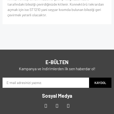
tarafındaki bileziği çevirdiğinizde kitlenir. Konnektörü tekrardan
açmak için ise ST1210 yani seyyar kısımda bulunan bileziği geri
çevirmek yeterli olacaktır.
E-BÜLTEN
Kampanya ve indirimlerden ilk sen haberdar ol!
KAYDOL
Sosyal Medya