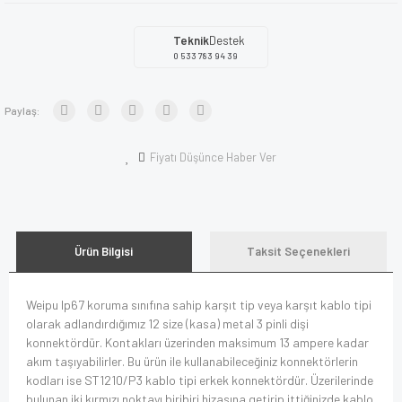
Teknik
Destek
0 533 783 94 39
Paylaş:
Fiyatı Düşünce Haber Ver
Ürün Bilgisi
Taksit Seçenekleri
Weipu Ip67 koruma sınıfına sahip karşıt tip veya karşıt kablo tipi
olarak adlandırdığımız 12 size (kasa) metal 3 pinli dişi
konnektördür. Kontakları üzerinden maksimum 13 ampere kadar
akım taşıyabilirler. Bu ürün ile kullanabileceğiniz konnektörlerin
kodları ise ST1210/P3 kablo tipi erkek konnektördür. Üzerilerinde
bulunan iki kırmızı noktayı biribiri hizasına getirip ittiğinizde kablo