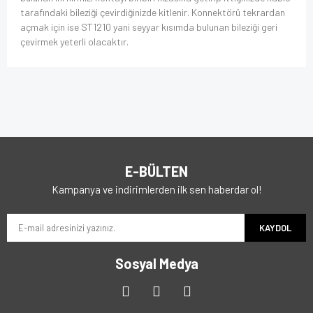
tarafındaki bileziği çevirdiğinizde kitlenir. Konnektörü tekrardan
açmak için ise ST1210 yani seyyar kısımda bulunan bileziği geri
çevirmek yeterli olacaktır.
E-BÜLTEN
Kampanya ve indirimlerden ilk sen haberdar ol!
KAYDOL
Sosyal Medya