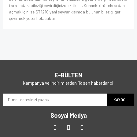
tarafındaki bileziği çevirdiğinizde kitlenir. Konnektörü tekrardan
açmak için ise ST1210 yani seyyar kısımda bulunan bileziği geri
çevirmek yeterli olacaktır.
E-BÜLTEN
Kampanya ve indirimlerden ilk sen haberdar ol!
KAYDOL
Sosyal Medya