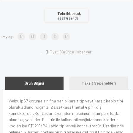
Teknik
Destek
0 533 783 94 39
Paylaş:
Fiyatı Düşünce Haber Ver
Ürün Bilgisi
Taksit Seçenekleri
Weipu Ip67 koruma sınıfına sahip karşıt tip veya karşıt kablo tipi
olarak adlandırdığımız 12 size (kasa) metal 4 pinli dişi
konnektördür. Kontakları üzerinden maksimum 5 ampere kadar
akım taşıyabilirler. Bu ürün ile kullanabileceğiniz konnektörlerin
kodları ise ST1210/P4 kablo tipi erkek konnektördür. Üzerilerinde
bulunan iki kırmızı noktayı biribiri hizasına getirip ittiğinizde kablo